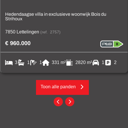
Hedendaagse villa in exclusieve woonwijk Bois du
Strihoux
7850 Lettelingen
(ref.
2757
)
€ 960.000
3
1
1
331
m²
2820
m²
1
2
Toon alle panden