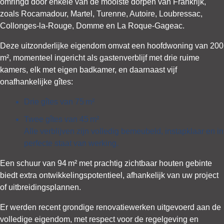
omringd door enkele van de mooiste dorpen van Frankrijk,
zoals Rocamadour, Martel, Turenne, Autoire, Loubressac,
Collonges-la-Rouge, Domme en La Roque-Gageac.
Deze uitzonderlijke eigendom omvat een hoofdwoning van 200
m², momenteel ingericht als gastenverblijf met drie ruime
kamers, elk met eigen badkamer, en daarnaast vijf
onafhankelijke gîtes:
Drie gîtes van 75 m²
Twee gîtes van 45 m²
Alle verblijven zijn volledig bemeubeld, instapklaar en in
perfecte staat van werking.
Een schuur van 94 m² met prachtig zichtbaar houten gebinte
biedt extra ontwikkelingspotentieel, afhankelijk van uw project
of uitbreidingsplannen.
Er werden recent grondige renovatiewerken uitgevoerd aan de
volledige eigendom, met respect voor de regelgeving en