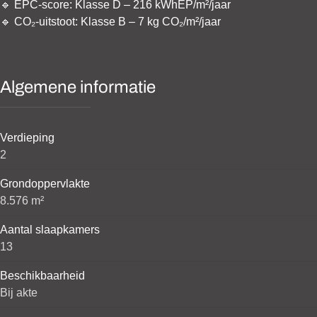
🔹
EPC-score: Klasse D – 216 kWhEP/m²/jaar
🔹
CO₂-uitstoot: Klasse B – 7 kg CO₂/m²/jaar
Algemene informatie
Verdieping
2
Grondoppervlakte
8.576 m²
Aantal slaapkamers
13
Beschikbaarheid
Bij akte