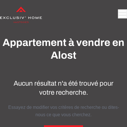
Aller au contenu principal
Appartement à vendre en
Alost
Aucun résultat n'a été trouvé pour
votre recherche.
Essayez de modifier vos critères de recherche ou dites-
nous ce que vous cherchez.