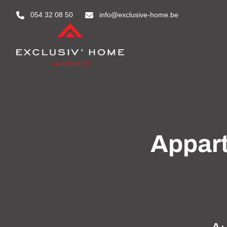
Aller au contenu principal
054 32 08 50
info@exclusive-home.be
Appart