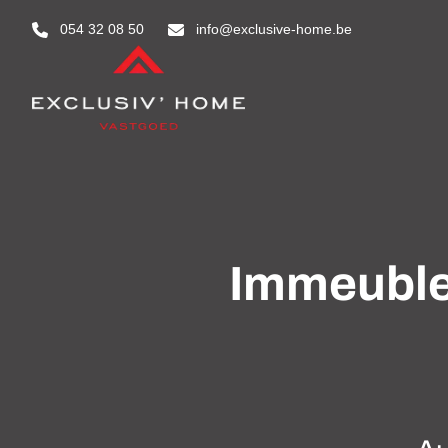
Aller au contenu principal
054 32 08 50
info@exclusive-home.be
Immeuble 