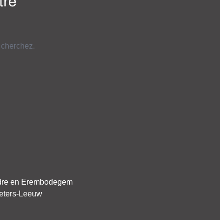
tre
 cherchez.
ndre en Erembodegem
ieters-Leeuw