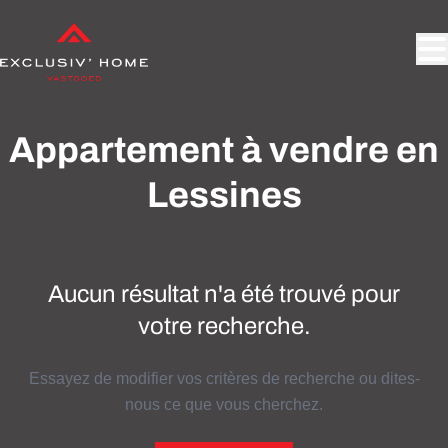
Aller au contenu principal
Appartement à vendre en
Lessines
Aucun résultat n'a été trouvé pour
votre recherche.
Essayez de modifier vos critères de recherche ou dites-
nous ce que vous cherchez.