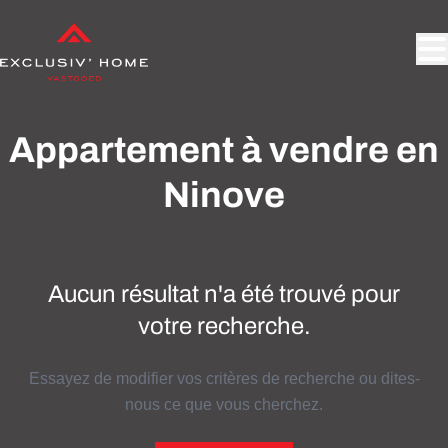
Aller au contenu principal
Appartement à vendre en
Ninove
Aucun résultat n'a été trouvé pour
votre recherche.
Essayez de modifier vos critères de recherche ou dites-
nous ce que vous cherchez.