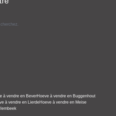
tre
 cherchez.
e à vendre en Bever
Hoeve à vendre en Buggenhout
e à vendre en Lierde
Hoeve à vendre en Meise
llembeek