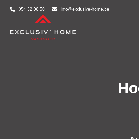
Aller au contenu principal
054 32 08 50
info@exclusive-home.be
Ho