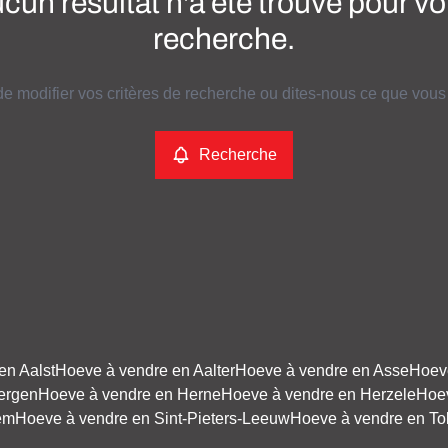
cun résultat n'a été trouvé pour vo
recherche.
e modifier vos critères de recherche ou dites-nous ce que vous
Recherche
en Aalst
Hoeve à vendre en Aalter
Hoeve à vendre en Asse
Hoev
ergen
Hoeve à vendre en Herne
Hoeve à vendre en Herzele
Hoev
em
Hoeve à vendre en Sint-Pieters-Leeuw
Hoeve à vendre en To