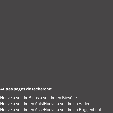
VENDU
Brillante maison de campagne à situation unique
1547 Bever
(ref.
1204
)
Vendu
Autres pages de recherche
:
Hoeve à vendre
Biens à vendre en Biévène
Hoeve à vendre en Aalst
Hoeve à vendre en Aalter
Hoeve à vendre en Asse
Hoeve à vendre en Buggenhout