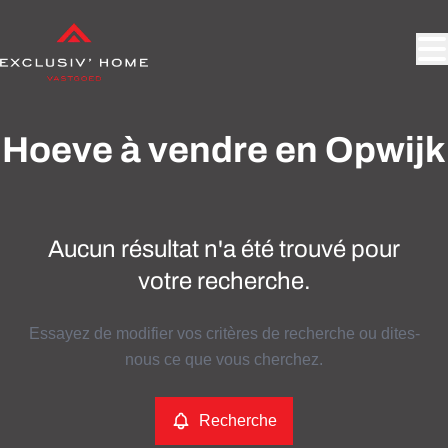
Aller au contenu principal
Hoeve à vendre en Opwijk
Aucun résultat n'a été trouvé pour
votre recherche.
Essayez de modifier vos critères de recherche ou dites-
nous ce que vous cherchez.
Recherche