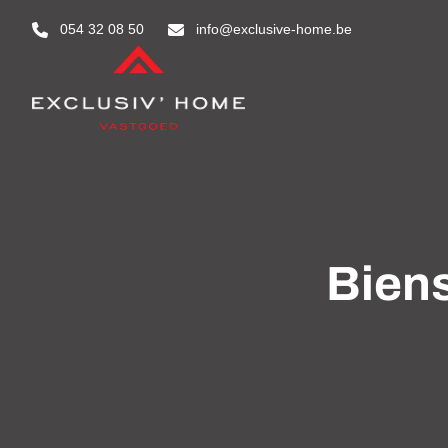
Aller au contenu principal
054 32 08 50
info@exclusive-home.be
Bien