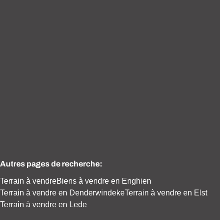
VENDU
Maison de campagne sur env. 28ares
7850 Enghien
(ref.
1864
)
Vendu
Autres pages de recherche
:
Terrain à vendre
Biens à vendre en Enghien
Terrain à vendre en Denderwindeke
Terrain à vendre en Elst
Terrain à vendre en Lede