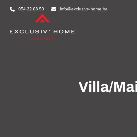
Aller au contenu principal
054 32 08 50
info@exclusive-home.be
Villa/M