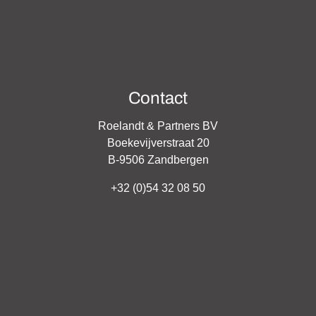
Contact
Roelandt & Partners BV
Boekevijverstraat 20
B-9506 Zandbergen
+32 (0)54 32 08 50
info@exclusive-home.be
BTW-BE 0820.091.250 - Ronny Roelandt BIV nr. 506327 - Belgi
A en borgstelling via NV AXA Belgium (polisnr. 730.390.161.292
tituut van Vastgoedmakelaars (
BIV
) - Luxemburgstraat 16B te 
Onderworpen aan de deontologische code
BIV