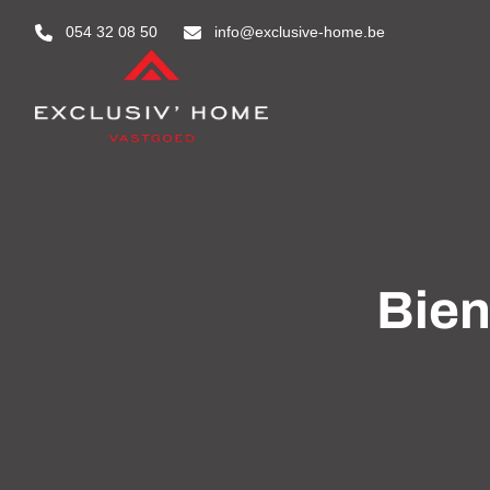
Aller au contenu principal
054 32 08 50
info@exclusive-home.be
Bien