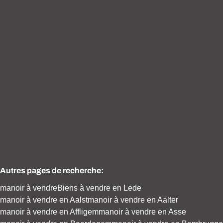
VENDU
Villa contemporaine avec bureaux et piscine
9340 Lede
(ref.
1374
)
Vendu
Autres pages de recherche
:
manoir à vendre
Biens à vendre en Lede
manoir à vendre en Aalst
manoir à vendre en Aalter
manoir à vendre en Affligem
manoir à vendre en Asse