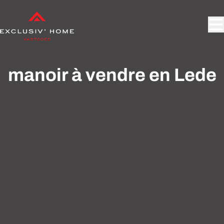
Aller au contenu principal
manoir à vendre en Lede