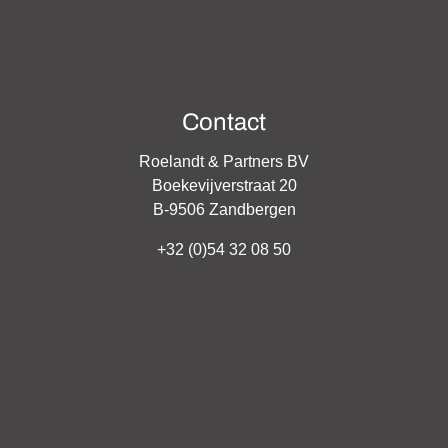
Contact
Roelandt & Partners BV
Boekevijverstraat 20
B-9506 Zandbergen
+32 (0)54 32 08 50
info@exclusive-home.be
BTW-BE 0820.091.250 - Ronny Roelandt BIV nr. 506327 - Belgi
A en borgstelling via NV AXA Belgium (polisnr. 730.390.161.292
tituut van Vastgoedmakelaars (
BIV
) - Luxemburgstraat 16B te 
Onderworpen aan de deontologische code
BIV