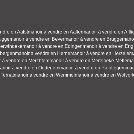
ndre en Aalst
manoir à vendre en Aalter
manoir à vendre en Affl
ugge
manoir à vendre en Bever
manoir à vendre en Brugge
manoi
derwindeke
manoir à vendre en Edingen
manoir à vendre en Eng
sbergen
manoir à vendre en Herne
manoir à vendre en Herzele
ma
r à vendre en Merchtem
manoir à vendre en Merelbeke-Melle
ma
anoir à vendre en Oudegem
manoir à vendre en Pajottegem
man
 Ternat
manoir à vendre en Wemmel
manoir à vendre en Wolver