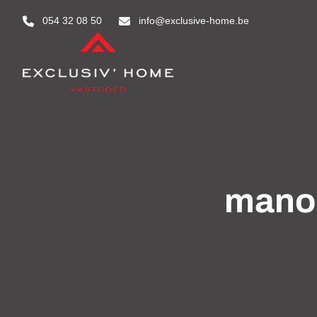
Aller au contenu principal
054 32 08 50
info@exclusive-home.be
manoi