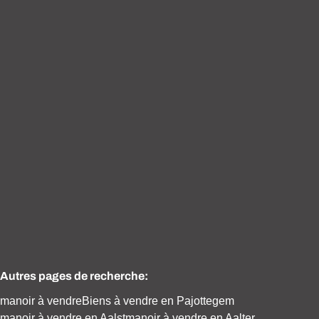
VENDU
Charmante villa à situation rurale
1755 Pajottegem
(ref.
1392
)
Vendu
Autres pages de recherche
:
manoir à vendre
Biens à vendre en Pajottegem
manoir à vendre en Aalst
manoir à vendre en Aalter