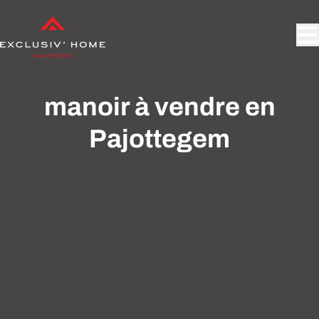
Aller au contenu principal
manoir à vendre en
Pajottegem